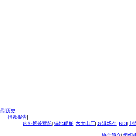
船型历史
|
指数报告
|
内外贸兼营船
|
锚地船舶
|
六大电厂
|
各港场存
|
BDI
|
封
协会简介
|
组织