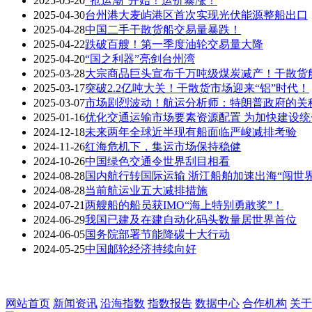
2025-05-20
“抢运潮”开始！运价暴涨！
2025-04-30
台州港大麦屿港区首次实现光伏能源整船出口
2025-04-28
中国二手干散货船交易量暴跌！
2025-04-22
跌破百艘！第一季度油轮交易量大降
2025-04-20
“国之利器”亮剑台州湾
2025-03-28
大宗商品巨头宣布千万吨级煤炭减产！干散货
2025-03-17
突破2.2亿吨大关！干散货市场迎来“铝”时代！
2025-03-07
市场剧烈波动！航运分析师：特朗普政府的关
2025-01-16
优化交通运输市场要素资源配置 为加快建设
2024-12-18
未来两年全球近半现有船面临严峻减排考验
2024-11-26
红海危机下，集运市场保持稳健
2024-10-26
中国绿色交通令世界刮目相看
2024-08-28
国内航行转国际运输 浙江船舶加速出海“闯世界
2024-08-28
当前航运业五大减排措施
2024-07-21
两艘船的船员获IMO“海上特别勇敢奖”！
2024-06-29
我国已建及在建自动化码头数量居世界首位
2024-06-05
国务院部署节能降碳十大行动
2024-05-25
中国邮轮经济持续向好
网站首页
新闻资讯
沿海指数
指数报告
数据中心
合作机构
关于