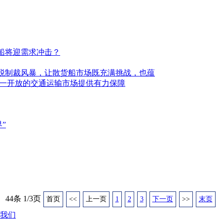
船将迎需求冲击？
税制裁风暴，让散货船市场既充满挑战，也蕴
统一开放的交通运输市场提供有力保障
”
44条 1/3页
首页
<<
上一页
1
2
3
下一页
>>
末页
我们